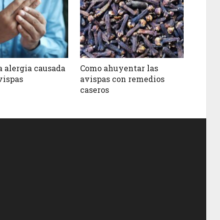
a alergia causada
Como ahuyentar las
vispas
avispas con remedios
caseros