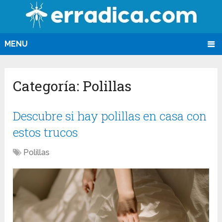
MENU
Categoría:
Polillas
Descubre si hay polillas en casa con
estos trucos
Polillas