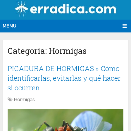
MENU
Categoría:
Hormigas
PICADURA DE HORMIGAS » Cómo
identificarlas, evitarlas y qué hacer
si ocurren
Hormigas